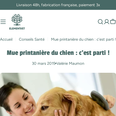
Passer
Livraison 48h, fabrication française, paiement 3x
au
contenu
P
Accueil
Conseils Santé
Mue printanière du chien : c’est parti !
Mue printanière du chien : c’est parti !
30 mars 2019
Valérie Maumon