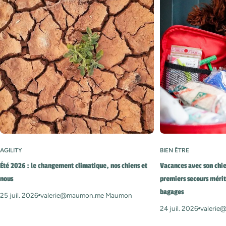
AGILITY
BIEN ÊTRE
Été 2026 : le changement climatique, nos chiens et
Vacances avec son chie
nous
premiers secours mérit
bagages
25 juil. 2026
valerie@maumon.me Maumon
24 juil. 2026
valeri