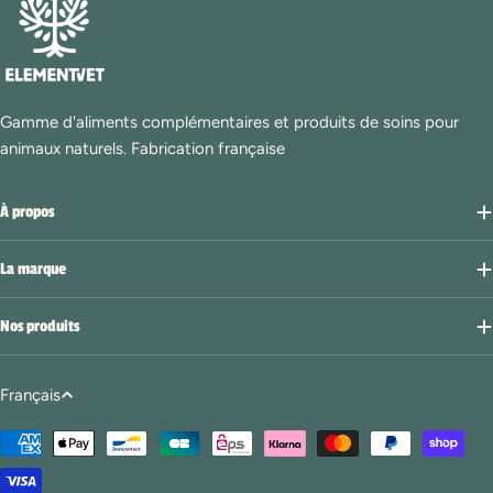
Gamme d'aliments complémentaires et produits de soins pour
animaux naturels. Fabrication française
À propos
La marque
Nos produits
L
Français
a
Modes
n
de
g