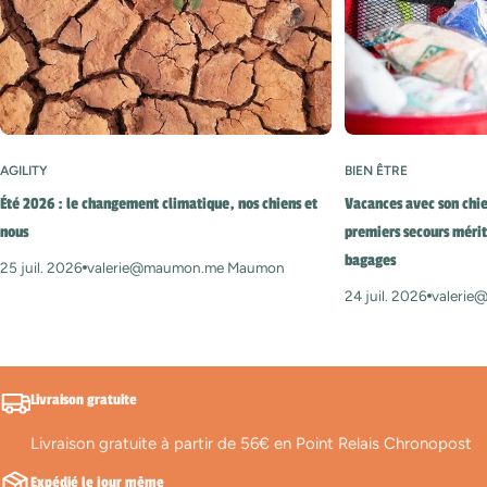
AGILITY
BIEN ÊTRE
Été 2026 : le changement climatique, nos chiens et
Vacances avec son chie
nous
premiers secours mérit
bagages
25 juil. 2026
valerie@maumon.me Maumon
24 juil. 2026
valeri
Livraison gratuite
Livraison gratuite à partir de 56€ en Point Relais Chronopost
Expédié le jour même