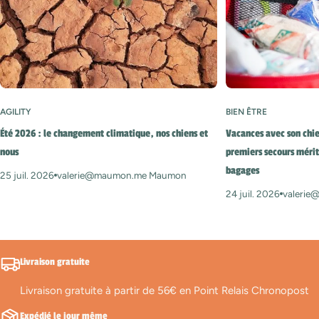
AGILITY
BIEN ÊTRE
Été 2026 : le changement climatique, nos chiens et
Vacances avec son chie
nous
premiers secours mérit
bagages
25 juil. 2026
valerie@maumon.me Maumon
24 juil. 2026
valeri
Livraison gratuite
Livraison gratuite à partir de 56€ en Point Relais Chronopost
Expédié le jour même