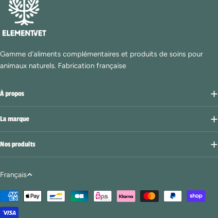
Gamme d'aliments complémentaires et produits de soins pour
animaux naturels. Fabrication française
À propos
La marque
Nos produits
L
Français
a
Modes
n
de
g