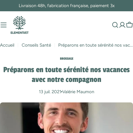
Passer
Livraison 48h, fabrication française, paiement 3x
au
contenu
P
Accueil
Conseils Santé
Préparons en toute sérénité nos vacances avec notre compagnon
BROSSAGE
Préparons en toute sérénité nos vacances
avec notre compagnon
13 juil. 2021
Valérie Maumon