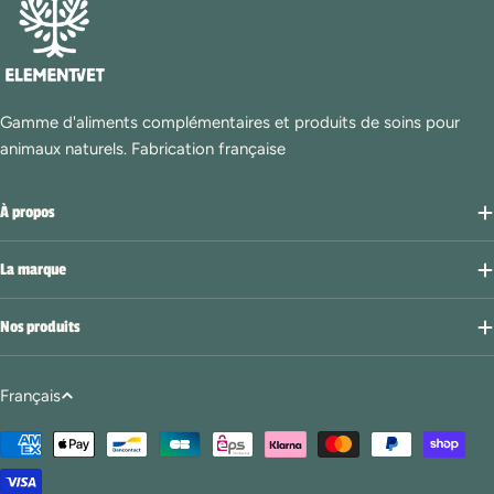
Gamme d'aliments complémentaires et produits de soins pour
animaux naturels. Fabrication française
À propos
La marque
Nos produits
L
Français
a
Modes
n
de
g