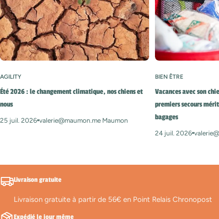
AGILITY
BIEN ÊTRE
Été 2026 : le changement climatique, nos chiens et
Vacances avec son chie
nous
premiers secours mérit
bagages
25 juil. 2026
valerie@maumon.me Maumon
24 juil. 2026
valeri
Livraison gratuite
Livraison gratuite à partir de 56€ en Point Relais Chronopost
Expédié le jour même