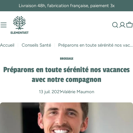
Passer
Livraison 48h, fabrication française, paiement 3x
au
contenu
P
Accueil
Conseils Santé
Préparons en toute sérénité nos vacances avec notre compagnon
BROSSAGE
Préparons en toute sérénité nos vacances
avec notre compagnon
13 juil. 2021
Valérie Maumon