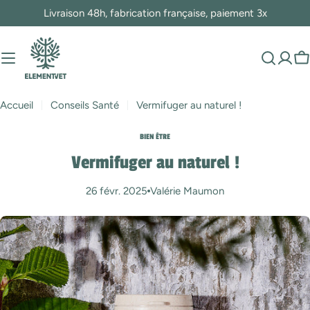
Passer
Livraison 48h, fabrication française, paiement 3x
au
contenu
P
Accueil
Conseils Santé
Vermifuger au naturel !
BIEN ÊTRE
Vermifuger au naturel !
26 févr. 2025
Valérie Maumon