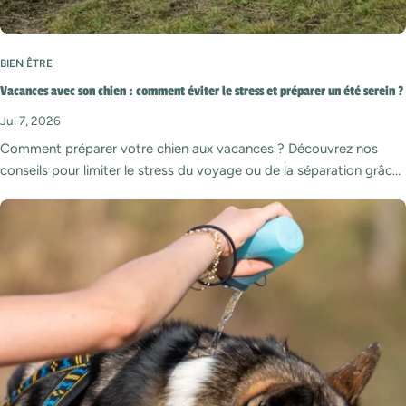
BIEN ÊTRE
Vacances avec son chien : comment éviter le stress et préparer un été serein ?
Jul 7, 2026
Comment préparer votre chien aux vacances ? Découvrez nos
conseils pour limiter le stress du voyage ou de la séparation grâce
à une préparation naturelle.