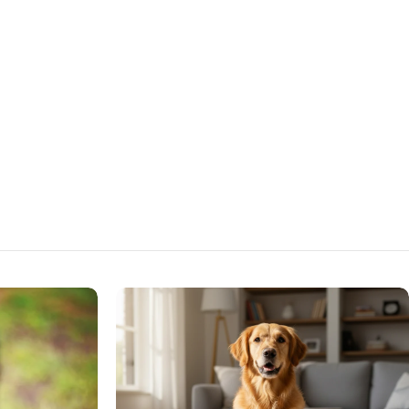
ns encore très souvent la santé : nous agissons lorsque le
me devient visible, alors que, normalement, tout le travail de
urait dû commencer bien, bien avant. La phytothérapie
naire ne fonctionne pas comme une baguette magique. Elle
lace ni un vétérinaire, ni un diagnostic médical, ni un
ment adapté lorsque cela est nécessaire. Par contre, elle peut
r un formidable outil de prévention et d’accompagnement
 long terme lorsqu’elle s’intègre dans une approche globale du
re animal. Et au fond, cette logique n’a rien de différent de
que nous appliquons — ou devrions appliquer — à notre
 santé. Chez l’humain, personne ne commence
quement à mieux manger uniquement lorsqu’il tombe
. Personne n’attend une douleur chronique sévère pour
ndre l’importance du mouvement, du sommeil ou de
libre émotionnel. Nous savons aujourd’hui qu’une bonne santé
struit chaque jour, grâce à une accumulation d’habitudes
bles. Pour les animaux, le principe est exactement le même.
té animale se construit dans le quotidien, et non dans
nce Le corps d’un chien ou d’un chat fonctionne selon des