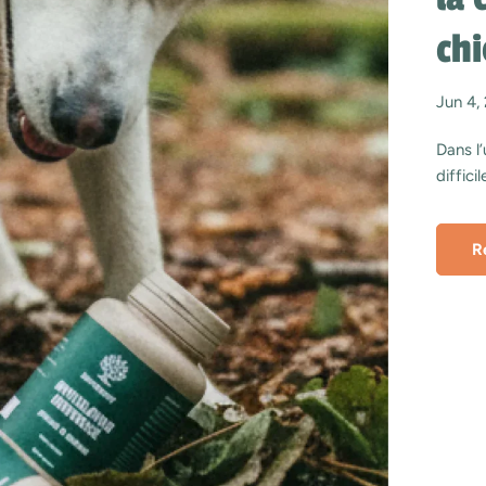
chi
Jun 4,
Dans l’
diffici
soluti
parfait
R
longte
les de
souffre
avancée
diffic
Beauco
aliment
l’espo
compré