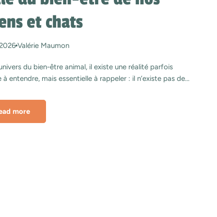
ens et chats
 2026
Valérie Maumon
univers du bien-être animal, il existe une réalité parfois
le à entendre, mais essentielle à rappeler : il n’existe pas de
on miracle capable de remettre instantanément un animal en
e santé lorsque les déséquilibres sont installés depuis
ead more
mps. Pourtant, nous sommes souvent sollicités trop tard et
mandes arrivent souvent au même moment : lorsque l’animal
 déjà. Troubles digestifs chroniques, douleurs articulaires
s, fatigue persistante, anxiété installée, récupération
ile, démangeaisons récurrentes ou vieillissement marqué…
up de propriétaires découvrent alors les compléments
aires naturels, les plantes ou les soins de soutien avec
ir d’obtenir une transformation rapide. Cette attente est
hensible, mais elle révèle surtout la manière dont nous