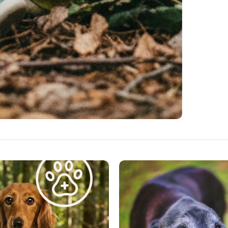
abordo
problè
fond a
vétéri
ne remp
traite
deveni
sur le
bien-êt
celle 
propre
théori
malade
compre
l’équi
se con
favora
La san
l’urge