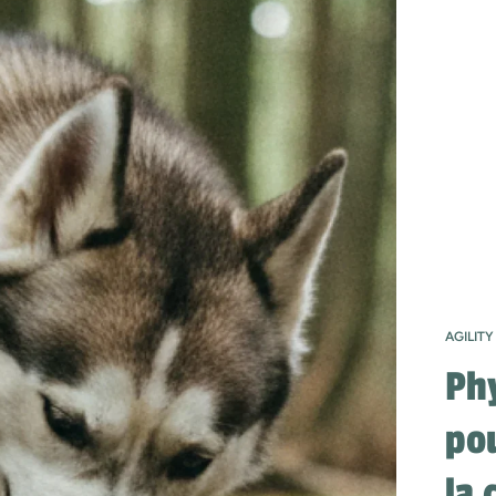
AGILITY
Ph
pou
la 