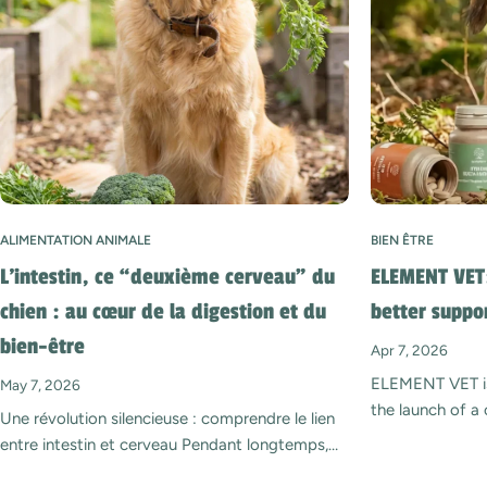
ALIMENTATION ANIMALE
BIEN ÊTRE
L’intestin, ce “deuxième cerveau” du
ELEMENT VET:
chien : au cœur de la digestion et du
better suppo
bien-être
Apr 7, 2026
ELEMENT VET is
May 7, 2026
the launch of a
Une révolution silencieuse : comprendre le lien
of its website. 
entre intestin et cerveau Pendant longtemps,
this redesign re
l’intestin a été perçu comme un simple organe