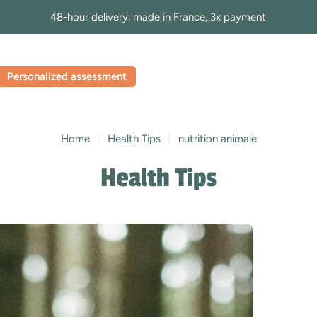
48-hour delivery, made in France, 3x payment
Personalized assessment
Home
Health Tips
nutrition animale
Health Tips