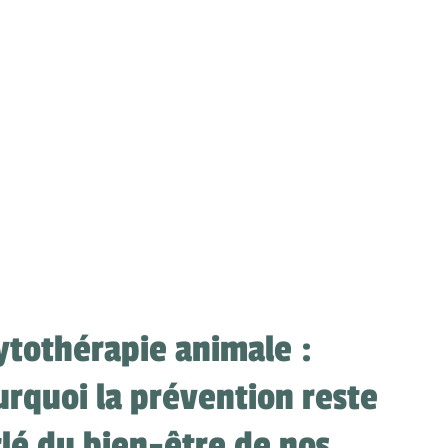
ytothérapie animale :
rquoi la prévention reste
clé du bien-être de nos