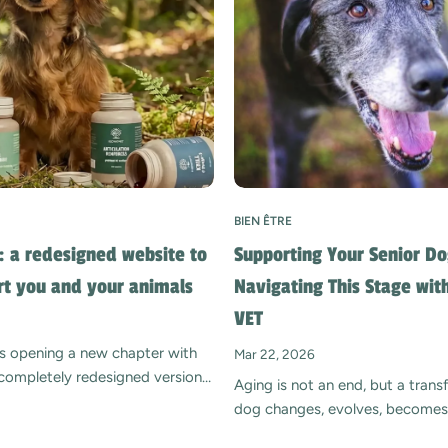
équilib
immuni
liés. L
souven
Le pro
immédi
progres
inflam
années
BIEN ÊTRE
chroni
sommei
 a redesigned website to
Supporting Your Senior Dog
de cas
rt you and your animals
Navigating This Stage wi
enthou
VET
récupér
plus s
 opening a new chapter with
Mar 22, 2026
jusqu’a
 completely redesigned version
Aging is not an end, but a trans
précis
More than a technical evolution,
dog changes, evolves, becomes
les ap
flects a profound desire: to be
often calmer, closer, even more p
beauco